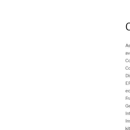
As
av
Co
Co
Di
EP
eq
Fr
Ge
In
In
ki