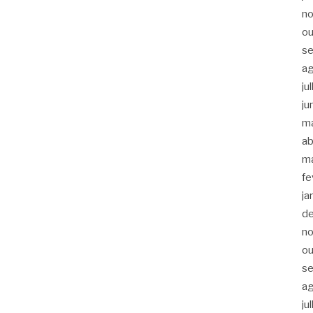
n
ou
s
a
ju
ju
m
ab
m
fe
ja
d
n
ou
s
a
ju