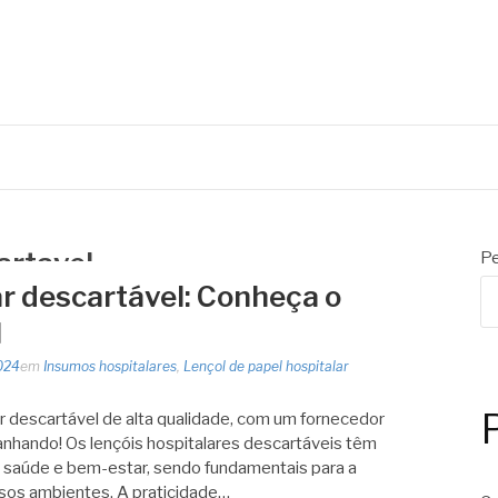
artavel
Pe
ar descartável: Conheça o
l
024
em
Insumos hospitalares
,
Lençol de papel hospitalar
r descartável de alta qualidade, com um fornecedor
nhando! Os lençóis hospitalares descartáveis têm
 saúde e bem-estar, sendo fundamentais para a
sos ambientes. A praticidade…