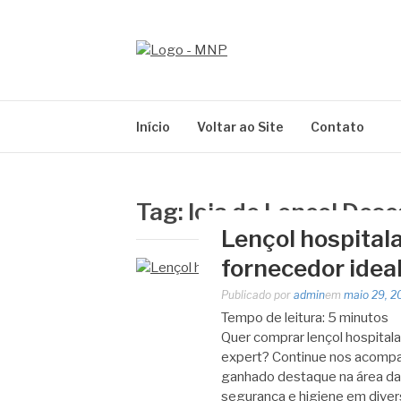
Pular
para
o
MNP
conteúdo
Blog
Início
Voltar ao Site
Contato
Tag:
loja de Lencol Desc
Lençol hospital
fornecedor idea
Publicado por
admin
em
maio 29, 2
Tempo de leitura:
5
minutos
Quer comprar lençol hospitala
expert? Continue nos acompa
ganhado destaque na área da
segurança e higiene em diver