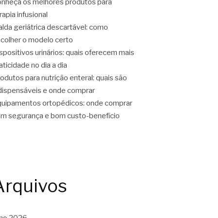
nheça os melhores produtos para
rapia infusional
alda geriátrica descartável: como
colher o modelo certo
spositivos urinários: quais oferecem mais
aticidade no dia a dia
odutos para nutrição enteral: quais são
dispensáveis e onde comprar
uipamentos ortopédicos: onde comprar
m segurança e bom custo-benefício
Arquivos
lho 2026