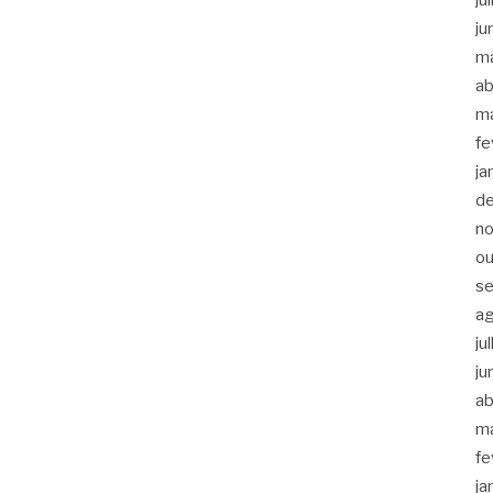
ju
m
ab
m
fe
ja
d
n
ou
s
a
ju
ju
ab
m
fe
ja