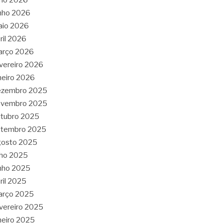
nho 2026
aio 2026
ril 2026
arço 2026
vereiro 2026
neiro 2026
ezembro 2025
ovembro 2025
tubro 2025
etembro 2025
gosto 2025
lho 2025
nho 2025
ril 2025
arço 2025
vereiro 2025
neiro 2025