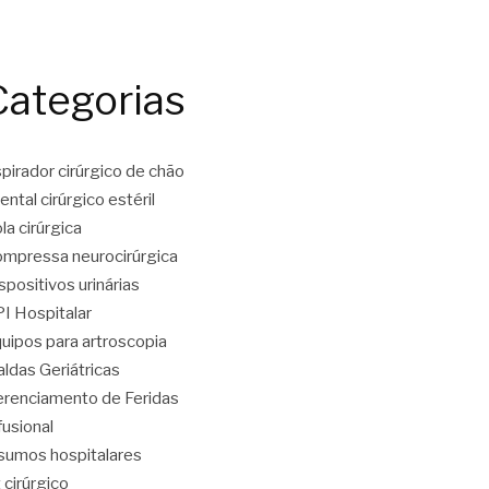
Categorias
pirador cirúrgico de chão
ental cirúrgico estéril
la cirúrgica
mpressa neurocirúrgica
spositivos urinárias
I Hospitalar
uipos para artroscopia
aldas Geriátricas
renciamento de Feridas
fusional
sumos hospitalares
t cirúrgico