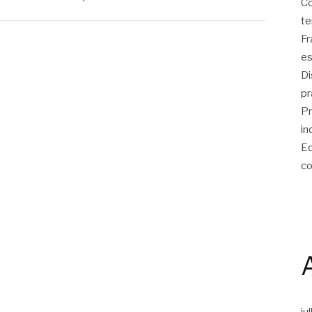
Co
te
Fr
es
Di
pr
Pr
in
Eq
co
ju