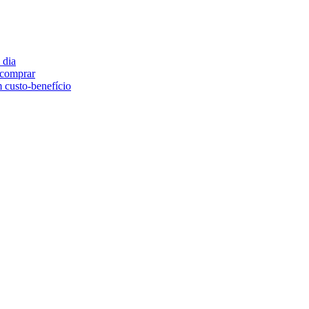
 dia
e comprar
 custo-benefício