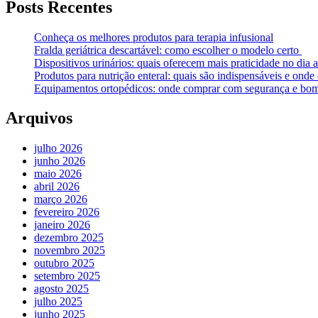
Posts Recentes
Conheça os melhores produtos para terapia infusional
Fralda geriátrica descartável: como escolher o modelo certo
Dispositivos urinários: quais oferecem mais praticidade no dia a
Produtos para nutrição enteral: quais são indispensáveis e ond
Equipamentos ortopédicos: onde comprar com segurança e bom
Arquivos
julho 2026
junho 2026
maio 2026
abril 2026
março 2026
fevereiro 2026
janeiro 2026
dezembro 2025
novembro 2025
outubro 2025
setembro 2025
agosto 2025
julho 2025
junho 2025