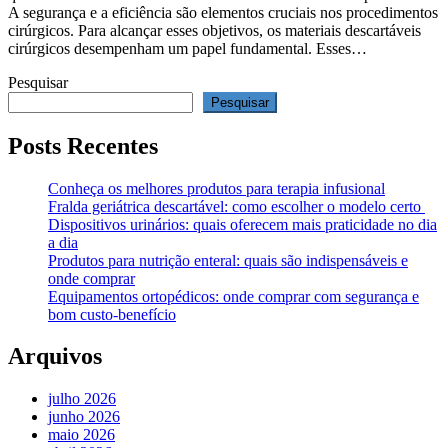
A segurança e a eficiência são elementos cruciais nos procedimentos
cirúrgicos. Para alcançar esses objetivos, os materiais descartáveis
cirúrgicos desempenham um papel fundamental. Esses…
Pesquisar
Pesquisar
Posts Recentes
Conheça os melhores produtos para terapia infusional
Fralda geriátrica descartável: como escolher o modelo certo
Dispositivos urinários: quais oferecem mais praticidade no dia
a dia
Produtos para nutrição enteral: quais são indispensáveis e
onde comprar
Equipamentos ortopédicos: onde comprar com segurança e
bom custo-benefício
Arquivos
julho 2026
junho 2026
maio 2026