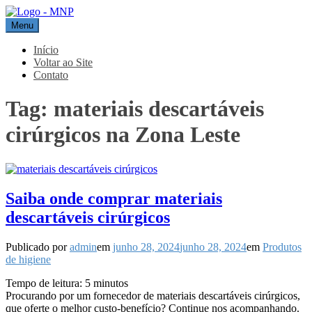
Pular
para
Menu
MNP
Blog
o
conteúdo
Início
Voltar ao Site
Contato
Tag:
materiais descartáveis
cirúrgicos na Zona Leste
Saiba onde comprar materiais
descartáveis cirúrgicos
Publicado por
admin
em
junho 28, 2024
junho 28, 2024
em
Produtos
de higiene
Tempo de leitura:
5
minutos
Procurando por um fornecedor de materiais descartáveis cirúrgicos,
que oferte o melhor custo-benefício? Continue nos acompanhando.