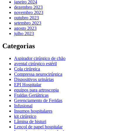
janeiro 2024
dezembro 2023
novembro 2023
outubro 2023
setembro 2023
agosto 2023
julho 2023
Categorias
Aspirador cirúrgico de chão
avental cirúrgico estéril
Cola cirúrgica
Compressa neurocirúrgica
Dispositivos urinárias
EPI Hospitalar
equipos para artroscopia
Fraldas Geriátricas
Gerenciamento de Feridas
Infusional
Insumos hospitalares
kit cirúrgico
Lâmina de bisturi
Lençol de papel hospitalar