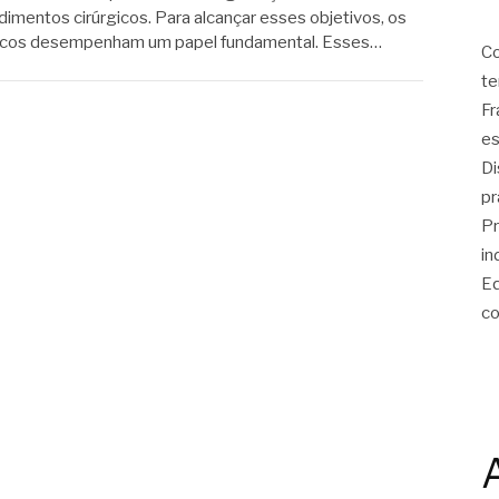
imentos cirúrgicos. Para alcançar esses objetivos, os
rgicos desempenham um papel fundamental. Esses…
Co
te
Fr
es
Di
pr
Pr
in
Eq
co