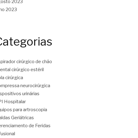
gosto 2023
lho 2023
Categorias
pirador cirúrgico de chão
ental cirúrgico estéril
la cirúrgica
mpressa neurocirúrgica
spositivos urinárias
I Hospitalar
uipos para artroscopia
aldas Geriátricas
renciamento de Feridas
fusional