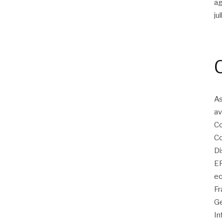
a
ju
As
av
Co
Co
Di
EP
eq
Fr
Ge
In