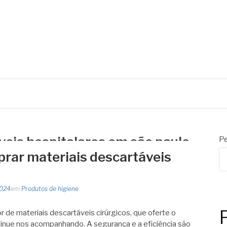
veis hospitalares em são paulo
Pe
rar materiais descartáveis
2024
em
Produtos de higiene
 de materiais descartáveis cirúrgicos, que oferte o
inue nos acompanhando. A segurança e a eficiência são