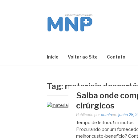
Pular
para
o
conteúdo
MNP
Blog
Início
Voltar ao Site
Contato
Tag:
materiais descartá
Saiba onde comp
cirúrgicos
Publicado por
admin
em
junho 28, 
Tempo de leitura:
5
minutos
Procurando por um fornecedor
melhor custo-benefício? Cont