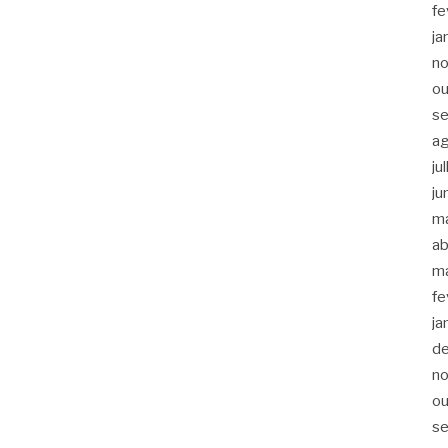
fe
ja
n
ou
s
a
ju
ju
m
ab
m
fe
ja
d
n
ou
s