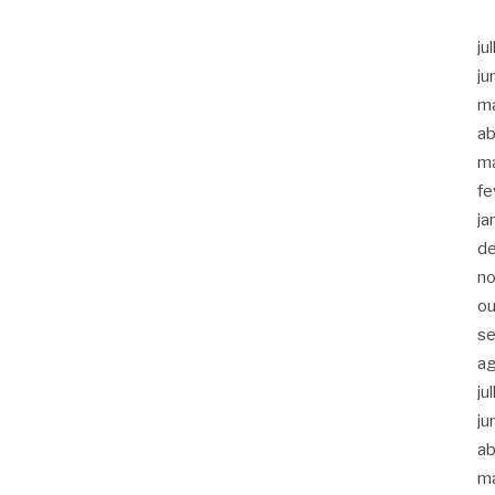
ju
ju
m
ab
m
fe
ja
d
n
ou
s
a
ju
ju
ab
m