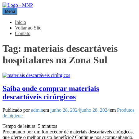
Pular
para
Menu
MNP
Blog
o
conteúdo
Início
Voltar ao Site
Contato
Tag:
materiais descartáveis
hospitalares na Zona Sul
Saiba onde comprar materiais
descartáveis cirúrgicos
Publicado por
admin
em
junho 28, 2024
junho 28, 2024
em
Produtos
de higiene
Tempo de leitura:
5
minutos
Procurando por um fornecedor de materiais descartáveis cirúrgicos,
que oferte o melhor custo-benefício? Continue nos acompanhando.