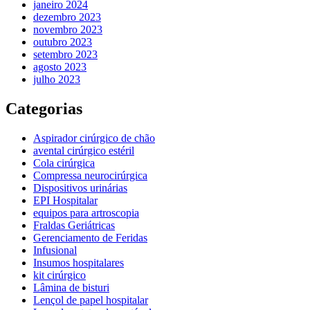
janeiro 2024
dezembro 2023
novembro 2023
outubro 2023
setembro 2023
agosto 2023
julho 2023
Categorias
Aspirador cirúrgico de chão
avental cirúrgico estéril
Cola cirúrgica
Compressa neurocirúrgica
Dispositivos urinárias
EPI Hospitalar
equipos para artroscopia
Fraldas Geriátricas
Gerenciamento de Feridas
Infusional
Insumos hospitalares
kit cirúrgico
Lâmina de bisturi
Lençol de papel hospitalar