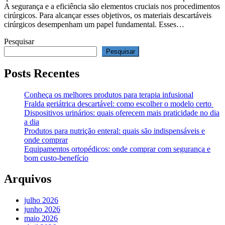
A segurança e a eficiência são elementos cruciais nos procedimentos
cirúrgicos. Para alcançar esses objetivos, os materiais descartáveis
cirúrgicos desempenham um papel fundamental. Esses…
Pesquisar
Pesquisar
Posts Recentes
Conheça os melhores produtos para terapia infusional
Fralda geriátrica descartável: como escolher o modelo certo
Dispositivos urinários: quais oferecem mais praticidade no dia
a dia
Produtos para nutrição enteral: quais são indispensáveis e
onde comprar
Equipamentos ortopédicos: onde comprar com segurança e
bom custo-benefício
Arquivos
julho 2026
junho 2026
maio 2026