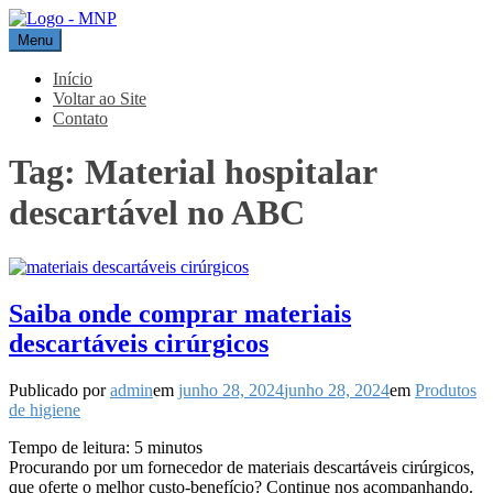
Pular
para
Menu
MNP
Blog
o
conteúdo
Início
Voltar ao Site
Contato
Tag:
Material hospitalar
descartável no ABC
Saiba onde comprar materiais
descartáveis cirúrgicos
Publicado por
admin
em
junho 28, 2024
junho 28, 2024
em
Produtos
de higiene
Tempo de leitura:
5
minutos
Procurando por um fornecedor de materiais descartáveis cirúrgicos,
que oferte o melhor custo-benefício? Continue nos acompanhando.