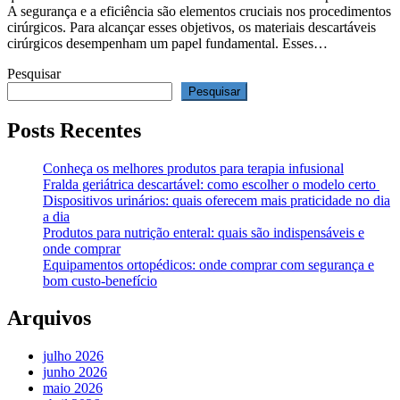
A segurança e a eficiência são elementos cruciais nos procedimentos
cirúrgicos. Para alcançar esses objetivos, os materiais descartáveis
cirúrgicos desempenham um papel fundamental. Esses…
Pesquisar
Pesquisar
Posts Recentes
Conheça os melhores produtos para terapia infusional
Fralda geriátrica descartável: como escolher o modelo certo
Dispositivos urinários: quais oferecem mais praticidade no dia
a dia
Produtos para nutrição enteral: quais são indispensáveis e
onde comprar
Equipamentos ortopédicos: onde comprar com segurança e
bom custo-benefício
Arquivos
julho 2026
junho 2026
maio 2026