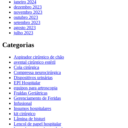
janeiro 2024
dezembro 2023
novembro 2023
outubro 2023
setembro 2023
agosto 2023
julho 2023
Categorias
Aspirador cirúrgico de chão
avental cirúrgico estéril
Cola cirúrgica
Compressa neurocirúrgica
Dispositivos urinárias
EPI Hospitalar
equipos para artroscopia
Fraldas Geriátricas
Gerenciamento de Feridas
Infusional
Insumos hospitalares
kit cirúrgico
Lâmina de bisturi
Lençol de papel hospitalar