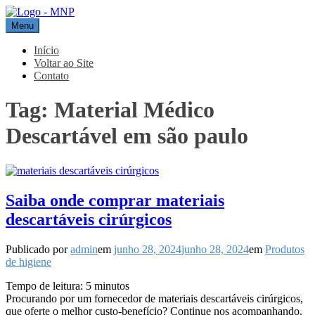
Pular
para
Menu
MNP
Blog
o
conteúdo
Início
Voltar ao Site
Contato
Tag:
Material Médico
Descartável em são paulo
Saiba onde comprar materiais
descartáveis cirúrgicos
Publicado por
admin
em
junho 28, 2024
junho 28, 2024
em
Produtos
de higiene
Tempo de leitura:
5
minutos
Procurando por um fornecedor de materiais descartáveis cirúrgicos,
que oferte o melhor custo-benefício? Continue nos acompanhando.