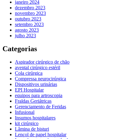
janeiro 2024
dezembro 2023
novembro 2023
outubro 2023
setembro 2023
agosto 2023
julho 2023
Categorias
Aspirador cirúrgico de chão
avental cirúrgico estéril
Cola cirúrgica
Compressa neurocirúrgica
Dispositivos urinárias
EPI Hospitalar
equipos para artroscopia
Fraldas Geriátricas
Gerenciamento de Feridas
Infusional
Insumos hospitalares
kit cirúrgico
Lâmina de bisturi
Lençol de papel hospitalar