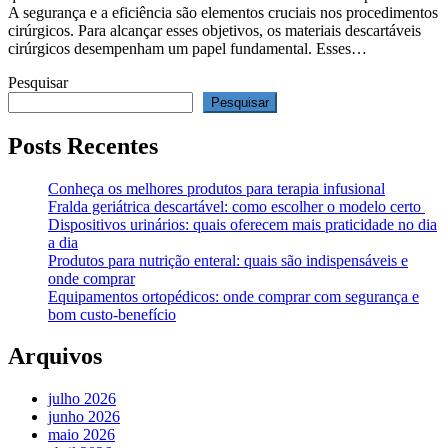
A segurança e a eficiência são elementos cruciais nos procedimentos
cirúrgicos. Para alcançar esses objetivos, os materiais descartáveis
cirúrgicos desempenham um papel fundamental. Esses…
Pesquisar
Pesquisar
Posts Recentes
Conheça os melhores produtos para terapia infusional
Fralda geriátrica descartável: como escolher o modelo certo
Dispositivos urinários: quais oferecem mais praticidade no dia
a dia
Produtos para nutrição enteral: quais são indispensáveis e
onde comprar
Equipamentos ortopédicos: onde comprar com segurança e
bom custo-benefício
Arquivos
julho 2026
junho 2026
maio 2026