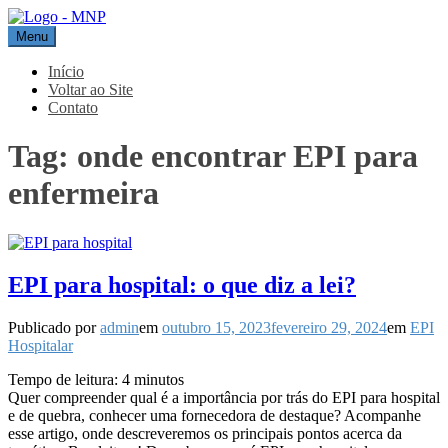
Pular
para
Menu
MNP
Blog
o
conteúdo
Início
Voltar ao Site
Contato
Tag:
onde encontrar EPI para
enfermeira
EPI para hospital: o que diz a lei?
Publicado por
admin
em
outubro 15, 2023
fevereiro 29, 2024
em
EPI
Hospitalar
Tempo de leitura:
4
minutos
Quer compreender qual é a importância por trás do EPI para hospital
e de quebra, conhecer uma fornecedora de destaque? Acompanhe
esse artigo, onde descreveremos os principais pontos acerca da