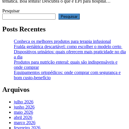
temática. Boa leitura! Descubra o que é EPI para hospital…
Pesquisar
Pesquisar
Posts Recentes
Conheça os melhores produtos para terapia infusional
Fralda geriátrica descartável: como escolher o modelo certo
Dispositivos urinários: quais oferecem mais praticidade no dia
a dia
Produtos para nutrição enteral: quais são indispensáveis e
onde comprar
Equipamentos ortopédicos: onde comprar com segurança e
bom custo-benefício
Arquivos
julho 2026
junho 2026
maio 2026
abril 2026
março 2026
fevereiro 2026