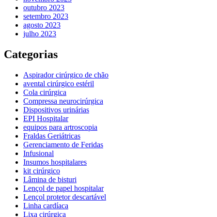
outubro 2023
setembro 2023
agosto 2023
julho 2023
Categorias
Aspirador cirúrgico de chão
avental cirúrgico estéril
Cola cirúrgica
Compressa neurocirúrgica
Dispositivos urinárias
EPI Hospitalar
equipos para artroscopia
Fraldas Geriátricas
Gerenciamento de Feridas
Infusional
Insumos hospitalares
kit cirúrgico
Lâmina de bisturi
Lençol de papel hospitalar
Lençol protetor descartável
Linha cardíaca
Lixa cirúrgica