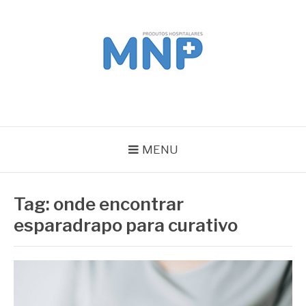
Pular
para
o
conteúdo
MNP
Blog
MENU
Tag:
onde encontrar
esparadrapo para curativo