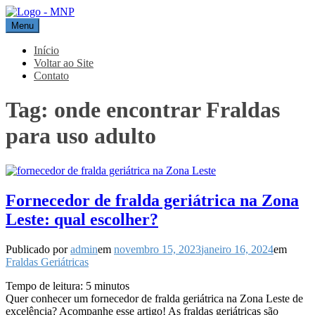
Pular
para
Menu
MNP
Blog
o
conteúdo
Início
Voltar ao Site
Contato
Tag:
onde encontrar Fraldas
para uso adulto
Fornecedor de fralda geriátrica na Zona
Leste: qual escolher?
Publicado por
admin
em
novembro 15, 2023
janeiro 16, 2024
em
Fraldas Geriátricas
Tempo de leitura:
5
minutos
Quer conhecer um fornecedor de fralda geriátrica na Zona Leste de
excelência? Acompanhe esse artigo! As fraldas geriátricas são