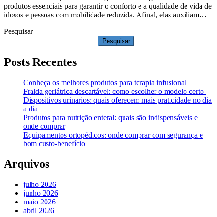
produtos essenciais para garantir o conforto e a qualidade de vida de
idosos e pessoas com mobilidade reduzida. Afinal, elas auxiliam…
Pesquisar
Pesquisar
Posts Recentes
Conheça os melhores produtos para terapia infusional
Fralda geriátrica descartável: como escolher o modelo certo
Dispositivos urinários: quais oferecem mais praticidade no dia
a dia
Produtos para nutrição enteral: quais são indispensáveis e
onde comprar
Equipamentos ortopédicos: onde comprar com segurança e
bom custo-benefício
Arquivos
julho 2026
junho 2026
maio 2026
abril 2026