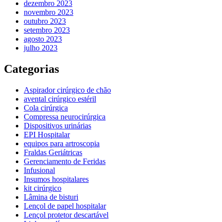
dezembro 2023
novembro 2023
outubro 2023
setembro 2023
agosto 2023
julho 2023
Categorias
Aspirador cirúrgico de chão
avental cirúrgico estéril
Cola cirúrgica
Compressa neurocirúrgica
Dispositivos urinárias
EPI Hospitalar
equipos para artroscopia
Fraldas Geriátricas
Gerenciamento de Feridas
Infusional
Insumos hospitalares
kit cirúrgico
Lâmina de bisturi
Lençol de papel hospitalar
Lençol protetor descartável