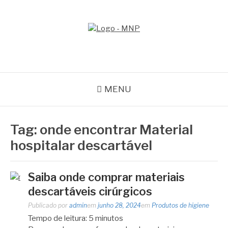
Pular
para
o
MNP
conteúdo
Blog
MENU
Tag:
onde encontrar Material
hospitalar descartável
Saiba onde comprar materiais
descartáveis cirúrgicos
Publicado por
admin
em
junho 28, 2024
em
Produtos de higiene
Tempo de leitura:
5
minutos