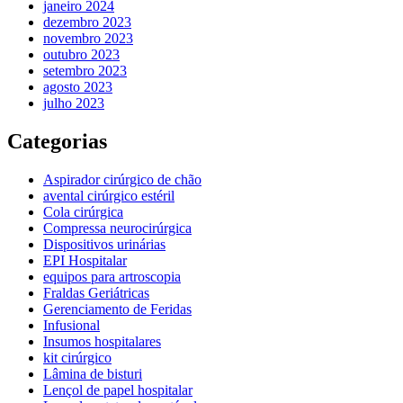
janeiro 2024
dezembro 2023
novembro 2023
outubro 2023
setembro 2023
agosto 2023
julho 2023
Categorias
Aspirador cirúrgico de chão
avental cirúrgico estéril
Cola cirúrgica
Compressa neurocirúrgica
Dispositivos urinárias
EPI Hospitalar
equipos para artroscopia
Fraldas Geriátricas
Gerenciamento de Feridas
Infusional
Insumos hospitalares
kit cirúrgico
Lâmina de bisturi
Lençol de papel hospitalar