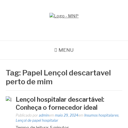
Pular
para
o
MNP
conteúdo
Blog
MENU
Tag:
Papel Lençol descartavel
perto de mim
Lençol hospitalar descartável:
Conheça o fornecedor ideal
Publicado por
admin
em
maio 29, 2024
em
Insumos hospitalares
,
Lençol de papel hospitalar
Tempo de leitura:
5
minutos