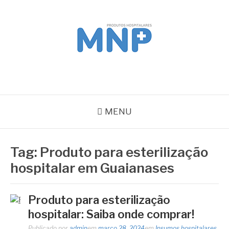
Pular
para
o
conteúdo
MNP
Blog
MENU
Tag:
Produto para esterilização
hospitalar em Guaianases
Produto para esterilização
hospitalar: Saiba onde comprar!
Publicado por
admin
em
março 28, 2024
em
Insumos hospitalares
,