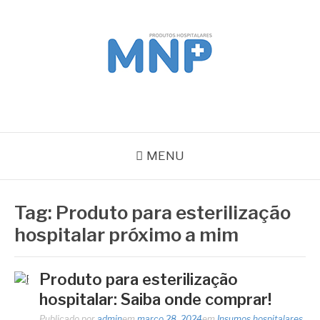
Pular
para
o
conteúdo
MNP
Blog
MENU
Tag:
Produto para esterilização
hospitalar próximo a mim
Produto para esterilização
hospitalar: Saiba onde comprar!
Publicado por
admin
em
março 28, 2024
em
Insumos hospitalares
,