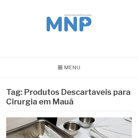
Pular
para
o
conteúdo
MNP
Blog
MENU
Tag:
Produtos Descartaveis para
Cirurgia em Mauá