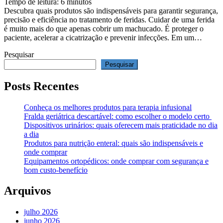
Tempo de leitura:
6
minutos
Descubra quais produtos são indispensáveis para garantir segurança,
precisão e eficiência no tratamento de feridas. Cuidar de uma ferida
é muito mais do que apenas cobrir um machucado. É proteger o
paciente, acelerar a cicatrização e prevenir infecções. Em um…
Pesquisar
Pesquisar
Posts Recentes
Conheça os melhores produtos para terapia infusional
Fralda geriátrica descartável: como escolher o modelo certo
Dispositivos urinários: quais oferecem mais praticidade no dia
a dia
Produtos para nutrição enteral: quais são indispensáveis e
onde comprar
Equipamentos ortopédicos: onde comprar com segurança e
bom custo-benefício
Arquivos
julho 2026
junho 2026