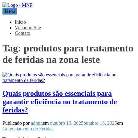
Pular
para
Menu
MNP
Blog
o
conteúdo
Início
Voltar ao Site
Contato
Tag:
produtos para tratamento
de feridas na zona leste
Quais produtos são essenciais para
garantir eficiência no tratamento de
feridas?
Publicado por
admin
em
outubro 16, 2025
outubro 16, 2025
em
Gerenciamento de Feridas