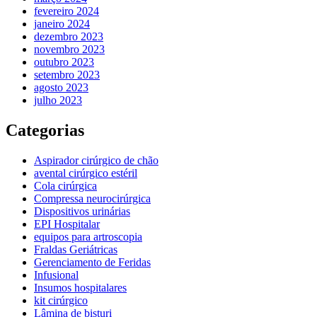
fevereiro 2024
janeiro 2024
dezembro 2023
novembro 2023
outubro 2023
setembro 2023
agosto 2023
julho 2023
Categorias
Aspirador cirúrgico de chão
avental cirúrgico estéril
Cola cirúrgica
Compressa neurocirúrgica
Dispositivos urinárias
EPI Hospitalar
equipos para artroscopia
Fraldas Geriátricas
Gerenciamento de Feridas
Infusional
Insumos hospitalares
kit cirúrgico
Lâmina de bisturi