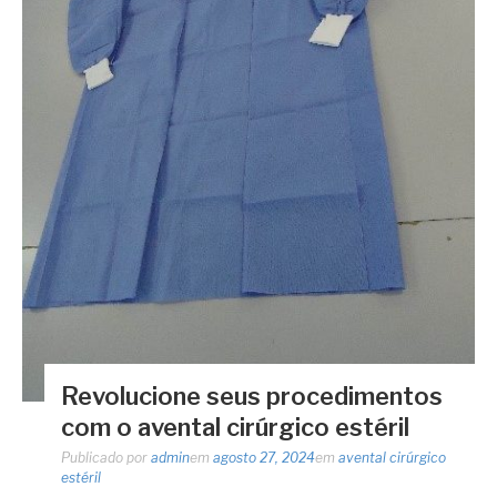
Revolucione seus procedimentos
com o avental cirúrgico estéril
Publicado por
admin
em
agosto 27, 2024
em
avental cirúrgico
estéril