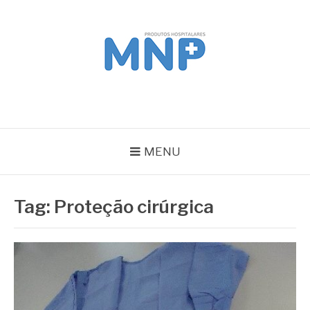
Pular
para
o
conteúdo
MNP
Blog
MENU
Tag:
Proteção cirúrgica