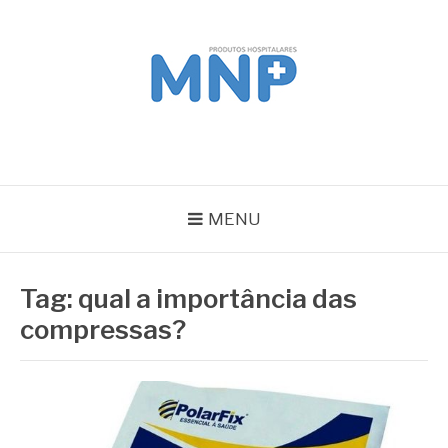
Pular
para
o
conteúdo
MNP
Blog
MENU
Tag:
qual a importância das
compressas?