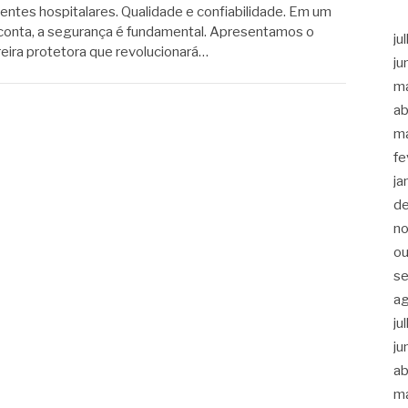
tes hospitalares. Qualidade e confiabilidade. Em um
conta, a segurança é fundamental. Apresentamos o
ju
arreira protetora que revolucionará…
ju
m
ab
m
fe
ja
d
n
ou
s
a
ju
ju
ab
m