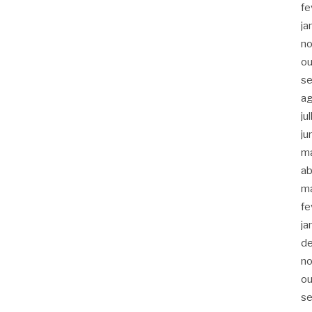
fe
ja
n
ou
s
a
ju
ju
m
ab
m
fe
ja
d
n
ou
s