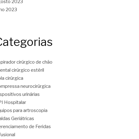
gosto 2023
lho 2023
Categorias
pirador cirúrgico de chão
ental cirúrgico estéril
la cirúrgica
mpressa neurocirúrgica
spositivos urinárias
I Hospitalar
uipos para artroscopia
aldas Geriátricas
renciamento de Feridas
fusional