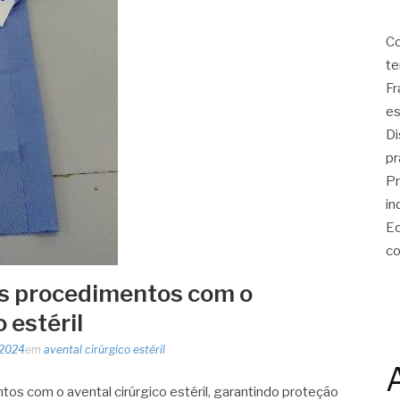
Co
te
Fr
es
Di
pr
Pr
in
Eq
co
us procedimentos com o
 estéril
 2024
em
avental cirúrgico estéril
os com o avental cirúrgico estéril, garantindo proteção