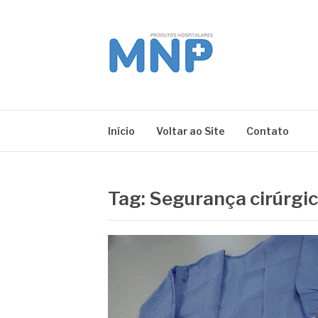
Pular
para
o
conteúdo
MNP
Blog
Início
Voltar ao Site
Contato
Tag:
Segurança cirúrgi