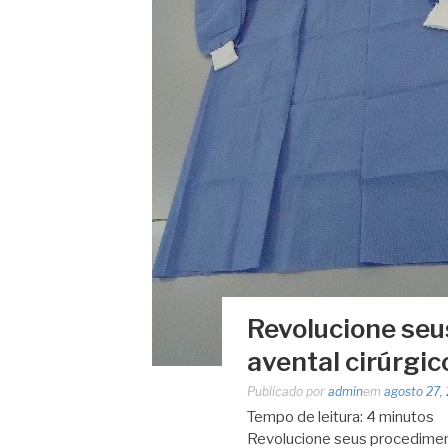
Revolucione se
avental cirúrgico
Publicado por
admin
em
agosto 27,
Tempo de leitura:
4
minutos
Revolucione seus procediment