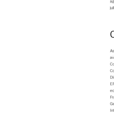
a
ju
As
av
Co
Co
Di
EP
eq
Fr
Ge
In