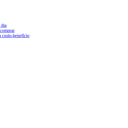
 dia
e comprar
 custo-benefício