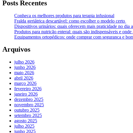
Posts Recentes
Conheça os melhores produtos para terapia infusional
Fralda geriátrica descartável: como escolher o modelo certo
Dispositivos urinários: quais oferecem mais praticidade no dia a
Produtos para nutrição enteral: quais são indispensáveis e ond
Equipamentos ortopédicos: onde comprar com segurança e bom
Arquivos
julho 2026
junho 2026
maio 2026
abril 2026
março 2026
fevereiro 2026
janeiro 2026
dezembro 2025
novembro 2025
outubro 2025
setembro 2025
agosto 2025
julho 2025
junho 2025