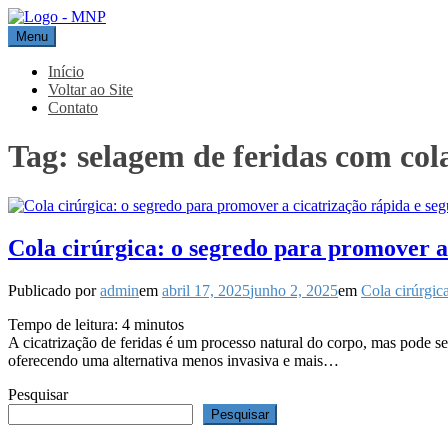
Pular
para
Menu
MNP
Blog
o
conteúdo
Início
Voltar ao Site
Contato
Tag:
selagem de feridas com col
Cola cirúrgica: o segredo para promover a 
Publicado por
admin
em
abril 17, 2025
junho 2, 2025
em
Cola cirúrgic
Tempo de leitura:
4
minutos
A cicatrização de feridas é um processo natural do corpo, mas pode s
oferecendo uma alternativa menos invasiva e mais…
Pesquisar
Pesquisar