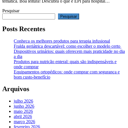
temática. Boa leitura! Descubra o que é EPI para hospital…
Pesquisar
Pesquisar
Posts Recentes
Conheça os melhores produtos para terapia infusional
Fralda geriátrica descartável: como escolher o modelo certo
Dispositivos urinários: quais oferecem mais praticidade no dia
a dia
Produtos para nutrição enteral: quais são indispensáveis e
onde comprar
Equipamentos ortopédicos: onde comprar com segurança e
bom custo-benefício
Arquivos
julho 2026
junho 2026
maio 2026
abril 2026
março 2026
fevereiro 2026