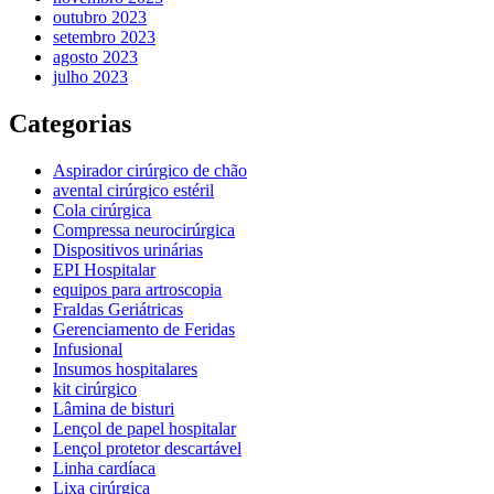
outubro 2023
setembro 2023
agosto 2023
julho 2023
Categorias
Aspirador cirúrgico de chão
avental cirúrgico estéril
Cola cirúrgica
Compressa neurocirúrgica
Dispositivos urinárias
EPI Hospitalar
equipos para artroscopia
Fraldas Geriátricas
Gerenciamento de Feridas
Infusional
Insumos hospitalares
kit cirúrgico
Lâmina de bisturi
Lençol de papel hospitalar
Lençol protetor descartável
Linha cardíaca
Lixa cirúrgica