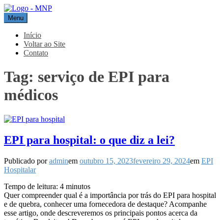
Pular
para
Menu
MNP
Blog
o
conteúdo
Início
Voltar ao Site
Contato
Tag:
serviço de EPI para
médicos
EPI para hospital: o que diz a lei?
Publicado por
admin
em
outubro 15, 2023
fevereiro 29, 2024
em
EPI
Hospitalar
Tempo de leitura:
4
minutos
Quer compreender qual é a importância por trás do EPI para hospital
e de quebra, conhecer uma fornecedora de destaque? Acompanhe
esse artigo, onde descreveremos os principais pontos acerca da