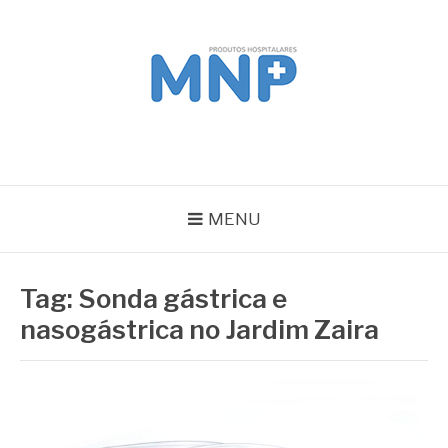
Pular
para
o
conteúdo
MNP
Blog
MENU
Tag:
Sonda gástrica e
nasogástrica no Jardim Zaira