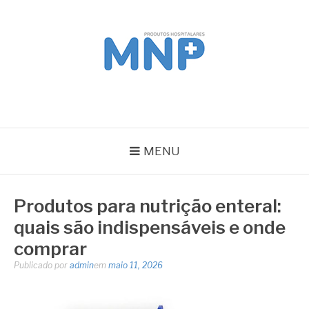
Pular
para
o
conteúdo
MNP
Blog
MENU
Produtos para nutrição enteral:
quais são indispensáveis e onde
comprar
Publicado por
admin
em
maio 11, 2026