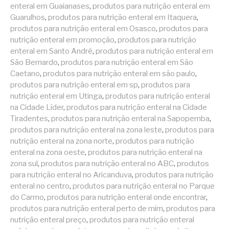
enteral em Guaianases
,
produtos para nutrição enteral em
Guarulhos
,
produtos para nutrição enteral em Itaquera
,
produtos para nutrição enteral em Osasco
,
produtos para
nutrição enteral em promoção
,
produtos para nutrição
enteral em Santo André
,
produtos para nutrição enteral em
São Bernardo
,
produtos para nutrição enteral em São
Caetano
,
produtos para nutrição enteral em são paulo
,
produtos para nutrição enteral em sp
,
produtos para
nutrição enteral em Utinga
,
produtos para nutrição enteral
na Cidade Líder
,
produtos para nutrição enteral na Cidade
Tiradentes
,
produtos para nutrição enteral na Sapopemba
,
produtos para nutrição enteral na zona leste
,
produtos para
nutrição enteral na zona norte
,
produtos para nutrição
enteral na zona oeste
,
produtos para nutrição enteral na
zona sul
,
produtos para nutrição enteral no ABC
,
produtos
para nutrição enteral no Aricanduva
,
produtos para nutrição
enteral no centro
,
produtos para nutrição enteral no Parque
do Carmo
,
produtos para nutrição enteral onde encontrar
,
produtos para nutrição enteral perto de mim
,
produtos para
nutrição enteral preço
,
produtos para nutrição enteral