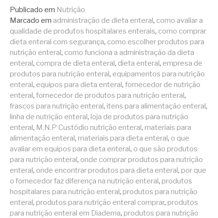
Publicado em
Nutrição
Marcado em
administração de dieta enteral
,
como avaliar a
qualidade de produtos hospitalares enterais
,
como comprar
dieta enteral com segurança
,
como escolher produtos para
nutrição enteral
,
como funciona a administração da dieta
enteral
,
compra de dieta enteral
,
dieta enteral
,
empresa de
produtos para nutrição enteral
,
equipamentos para nutrição
enteral
,
equipos para dieta enteral
,
fornecedor de nutrição
enteral
,
fornecedor de produtos para nutrição enteral
,
frascos para nutrição enteral
,
itens para alimentação enteral
,
linha de nutrição enteral
,
loja de produtos para nutrição
enteral
,
M.N.P Custódio nutrição enteral
,
materiais para
alimentação enteral
,
materiais para dieta enteral
,
o que
avaliar em equipos para dieta enteral
,
o que são produtos
para nutrição enteral
,
onde comprar produtos para nutrição
enteral
,
onde encontrar produtos para dieta enteral
,
por que
o fornecedor faz diferença na nutrição enteral
,
produtos
hospitalares para nutrição enteral
,
produtos para nutrição
enteral
,
produtos para nutrição enteral comprar
,
produtos
para nutrição enteral em Diadema
,
produtos para nutrição