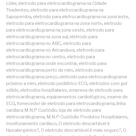
Líder
,
eletrodo para eletrocardiograma na Cidade
Tiradentes
,
eletrodo para eletrocardiograma na
Sapopemba
,
eletrodo para eletrocardiograma na zona leste
,
eletrodo para eletrocardiograma na zona norte
,
eletrodo
para eletrocardiograma na zona oeste
,
eletrodo para
eletrocardiograma na zona sul
,
eletrodo para
eletrocardiograma no ABC
,
eletrodo para
eletrocardiograma no Aricanduva
,
eletrodo para
eletrocardiograma no centro
,
eletrodo para
eletrocardiograma onde encontrar
,
eletrodo para
eletrocardiograma perto de mim
,
eletrodo para
eletrocardiograma preço
,
eletrodo para eletrocardiograma
próximo a mim
,
eletrodo pediátrico ECG
,
eletrodos com gel
sólido
,
eletrodos hospitalares
,
empresa de eletrodo para
eletrocardiograma
,
equipamentos cardiológicos
,
exame de
ECG
,
fornecedor de eletrodo para eletrocardiograma
,
linha
cardíaca M.N.P Custódio
,
loja de eletrodo para
eletrocardiograma
,
M.N.P Custódio Produtos Hospitalares
,
monitoramento cardíaco
,
O eletrodo descartável é
hipoalergênico?
,
O eletrodo descartável é mais seguro?
,
O