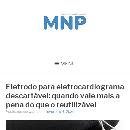
Pular
para
o
conteúdo
MNP
Blog
MENU
Eletrodo para eletrocardiograma
descartável: quando vale mais a
pena do que o reutilizável
Publicado por
admin
em
fevereiro 4, 2026