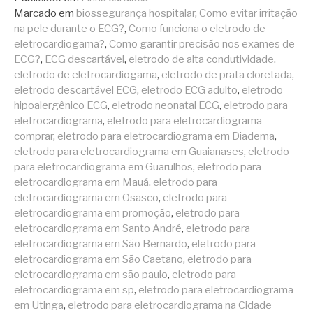
Marcado em
biossegurança hospitalar
,
Como evitar irritação
na pele durante o ECG?
,
Como funciona o eletrodo de
eletrocardiogama?
,
Como garantir precisão nos exames de
ECG?
,
ECG descartável
,
eletrodo de alta condutividade
,
eletrodo de eletrocardiogama
,
eletrodo de prata cloretada
,
eletrodo descartável ECG
,
eletrodo ECG adulto
,
eletrodo
hipoalergênico ECG
,
eletrodo neonatal ECG
,
eletrodo para
eletrocardiograma
,
eletrodo para eletrocardiograma
comprar
,
eletrodo para eletrocardiograma em Diadema
,
eletrodo para eletrocardiograma em Guaianases
,
eletrodo
para eletrocardiograma em Guarulhos
,
eletrodo para
eletrocardiograma em Mauá
,
eletrodo para
eletrocardiograma em Osasco
,
eletrodo para
eletrocardiograma em promoção
,
eletrodo para
eletrocardiograma em Santo André
,
eletrodo para
eletrocardiograma em São Bernardo
,
eletrodo para
eletrocardiograma em São Caetano
,
eletrodo para
eletrocardiograma em são paulo
,
eletrodo para
eletrocardiograma em sp
,
eletrodo para eletrocardiograma
em Utinga
,
eletrodo para eletrocardiograma na Cidade