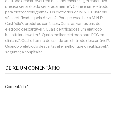
eletrodo descartável tem boa aderência?
,
O gel condutivo
precisa ser aplicado separadamente?
,
O que é um eletrodo
para eletrocardiograma?
,
Os eletrodos da M.N.P Custódio
são certificados pela Anvisa?
,
Por que escolher a M.N.P
Custódio?
,
produtos cardíacos
,
Quais as vantagens do
eletrodo descartável?
,
Quais certificações um eletrodo
hospitalar deve ter?
,
Qual o melhor eletrodo para ECG em
clínicas?
,
Qual o tempo de uso de um eletrodo descartável?
,
Quando o eletrodo descartável é melhor que o reutilizável?
,
segurança hospitalar
DEIXE UM COMENTÁRIO
Comentário
*